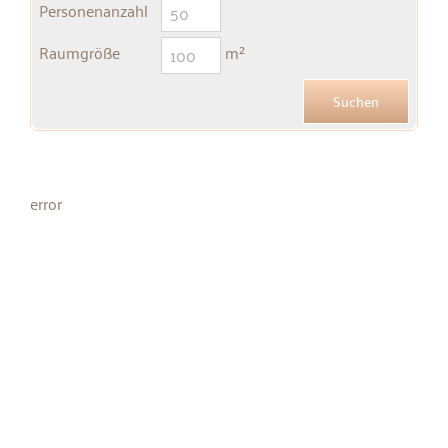
Personenanzahl
Raumgröße
m²
error