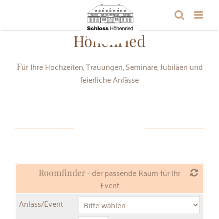
Zum
Inhalt
Die Räume im Schloss
springen
Höhenried
Für Ihre Hochzeiten, Trauungen, Seminare, Jubiläen und
feierliche Anlässe
- der passende Raum für Ihr
Roomfinder
Event
Anlass/Event