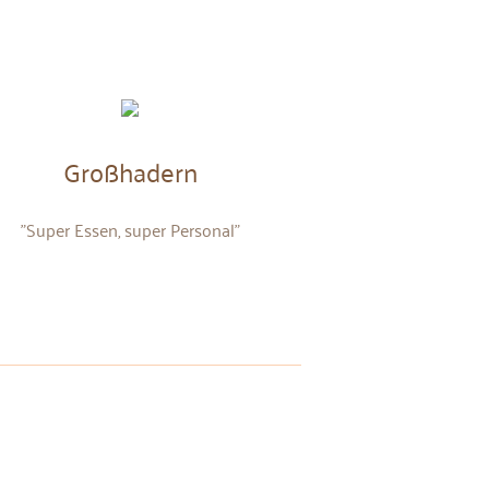
Großhadern
D
"Super Essen, super Personal"
"Liebes Team Schlo
vielen Dank für