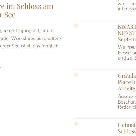
wir un
e im Schloss am
interessa
r See
KreARTi
KUNST 
e oder Workshops abzuhalten?
Septem
rger See ist all das möglich!
Wir freuen uns auf Ihren Besuch der KreARTiv
Messe a
und 20. 
..
Gratula
Place t
Arbeitg
Ausgezeichnet werden Unternehmen, die ihren
Beschä
förderli
Heimatg
Schlos