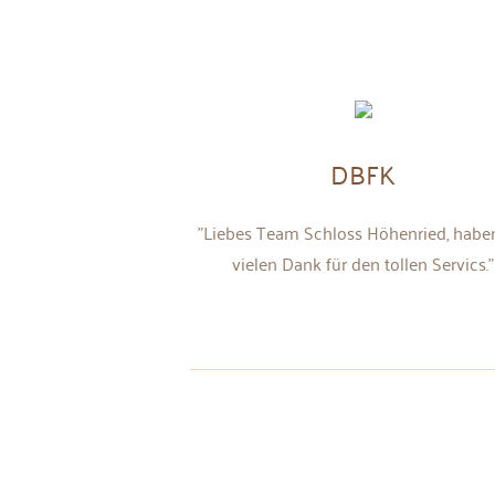
dern
DBFK
per Personal"
"Liebes Team Schloss Höhenried, habe
vielen Dank für den tollen Servics."