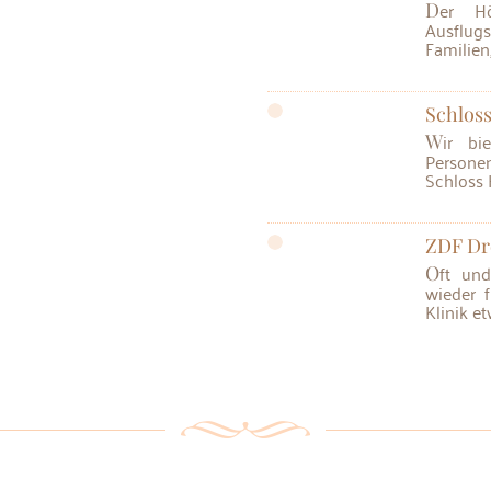
Der Höhenrieder Park ist ein beliebtes
Ausflug
Familien
Schlos
Wir bieten Ihnen Schlossführungen ab 10
Persone
Schloss H
ZDF Dr
Oft und gerne wird hier geheiratet, hin und
wieder 
Klinik et