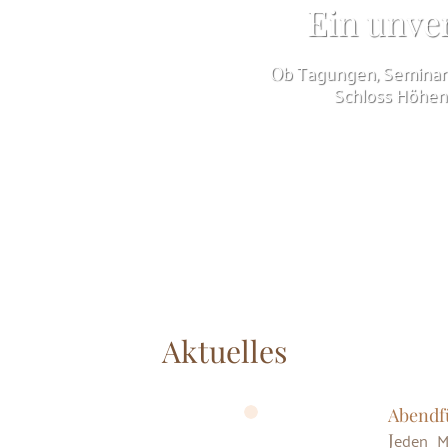
Ein unve
b Tagungen, Seminar
O
Schloss Höhenr
Aktuelles
Abendf
Jeden Mittwochabend um 19:00 Uhr begeben